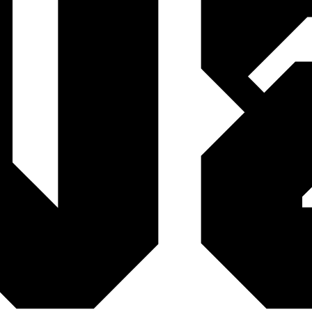
da O‘zbekiston va Sloveniya o‘rtasida 
‘tadi