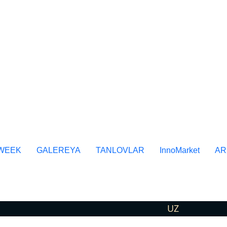
WEEK
GALEREYA
TANLOVLAR
InnoMarket
AR
UZ