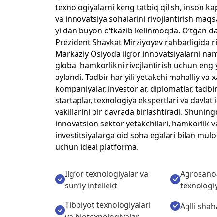
texnologiyalarni keng tatbiq qilish, inson kap
va innovatsiya sohalarini rivojlantirish maq
yildan buyon o‘tkazib kelinmoqda. O‘tgan 
Prezident Shavkat Mirziyoyev rahbarligida ri
Markaziy Osiyoda ilg‘or innovatsiyalarni nam
global hamkorlikni rivojlantirish uchun eng
aylandi. Tadbir har yili yetakchi mahalliy va 
kompaniyalar, investorlar, diplomatlar, tadbirk
startaplar, texnologiya ekspertlari va davlat 
vakillarini bir davrada birlashtiradi. Shuning
innovatsion sektor yetakchilari, hamkorlik v
investitsiyalarga oid soha egalari bilan mulo
uchun ideal platforma.
Ilgʻor texnologiyalar va
Agrosano
sunʼiy intellekt
texnologiy
Tibbiyot texnologiyalari
Aqlli shah
va biotexnologiyalar