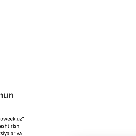
hun
nnoweek.uz”
ashtirish,
siyalar va