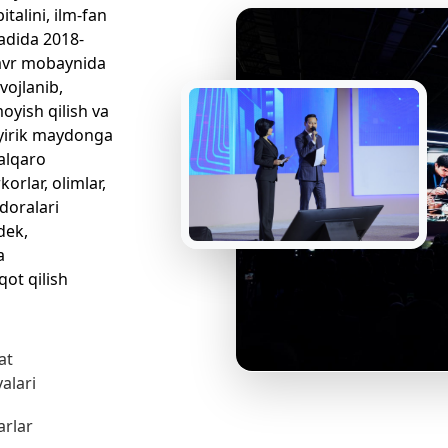
italini, ilm-fan
sadida 2018-
davr mobaynida
vojlanib,
oyish qilish va
 yirik maydonga
xalqaro
orlar, olimlar,
idoralari
dek,
a
qot qilish
at
alari
arlar