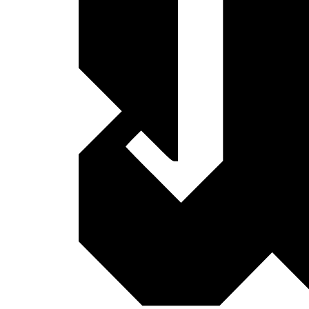
INNOWEEK
SO'NGGI YANGILIKLAR
“InnoWeek-2026” doirasi
birinchi forumi” bo‘lib o
Batafsil